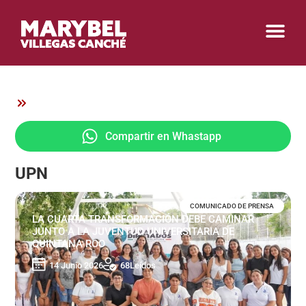
Compartir en Whastapp
UPN
COMUNICADO DE PRENSA
LA CUARTA TRANSFORMACIÓN DEBE CAMINAR
JUNTO A LA JUVENTUD UNIVERSITARIA DE
QUINTANA ROO
14 Junio 2026
68
Leídos