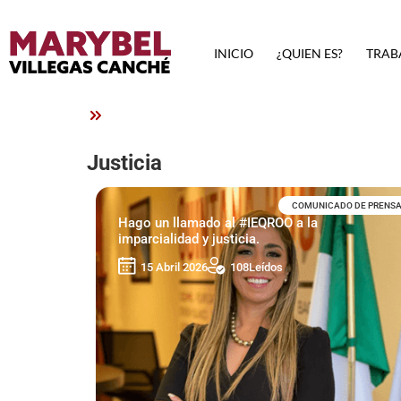
INICIO
¿QUIEN ES?
TRAB
Justicia
COMUNICADO DE PRENS
Hago un llamado al #IEQROO a la
imparcialidad y justicia.
15 Abril 2026
108
Leídos