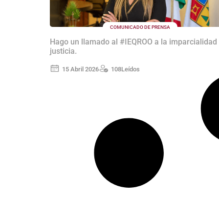
COMUNICADO DE PRENSA
Hago un llamado al #IEQROO a la imparcialidad
justicia.
15 Abril 2026
108
Leídos