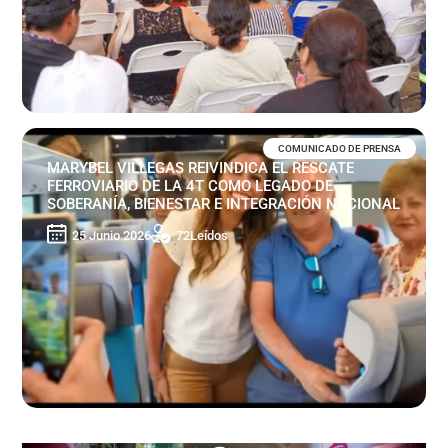
COMUNICADO DE PRENSA
MARYBEL VILLEGAS REIVINDICA EL RESCATE
FERROVIARIO DE LA 4T COMO LEGADO DE
SOBERANÍA, BIENESTAR E INTEGRACIÓN NACIONAL
25 Junio 2026
72
Leídos