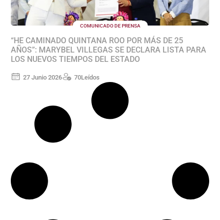
COMUNICADO DE PRENSA
“HE CAMINADO QUINTANA ROO POR MÁS DE 25
AÑOS”: MARYBEL VILLEGAS SE DECLARA LISTA PARA
LOS NUEVOS TIEMPOS DEL ESTADO
27 Junio 2026
70
Leídos