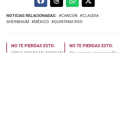
NOTICIAS RELACIONADAS:
CANCÚN
CLAUDIA
SHEINBAUM
MÉXICO
QUINTANA ROO
NO TE PIERDAS ESTO:
NO TE PIERDAS ESTO:
CFE Y AGUAKAN AHOGAN
Sin espacio para rencillas
A CANCÚN; MARYBEL
ni divisiones; es momento
EXIGE SOLUCIONES
de construir la unidad de
URGENTES Y RETOMA
Morena Marybel Villegas
LUCHA CIUDADANA
>>
>>