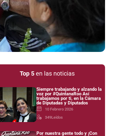
Top 5
en las noticias
Siempre trabajando y alzando la
voz por #QuintanaRoo Así
trabajamos por ti, en la Cámara
de Diputadas y Diputados
10 Febrero 2026
349
Leídos
Por nuestra gente todo y ¡Con