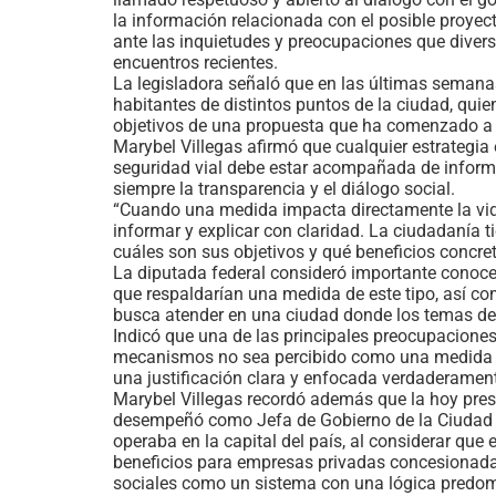
la información relacionada con el posible proyec
ante las inquietudes y preocupaciones que diver
encuentros recientes.
La legisladora señaló que en las últimas seman
habitantes de distintos puntos de la ciudad, quie
objetivos de una propuesta que ha comenzado a 
Marybel Villegas afirmó que cualquier estrategia
seguridad vial debe estar acompañada de informac
siempre la transparencia y el diálogo social.
“Cuando una medida impacta directamente la vida
informar y explicar con claridad. La ciudadanía 
cuáles son sus objetivos y qué beneficios concre
La diputada federal consideró importante conocer
que respaldarían una medida de este tipo, así c
busca atender en una ciudad donde los temas de 
Indicó que una de las principales preocupacione
mecanismos no sea percibido como una medida c
una justificación clara y enfocada verdaderamente
Marybel Villegas recordó además que la hoy pre
desempeñó como Jefa de Gobierno de la Ciudad 
operaba en la capital del país, al considerar q
beneficios para empresas privadas concesionadas
sociales como un sistema con una lógica predom