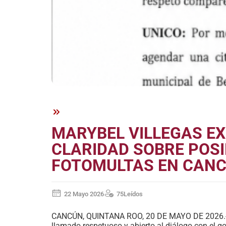
MARYBEL VILLEGAS EX
CLARIDAD SOBRE POS
FOTOMULTAS EN CAN
22 Mayo 2026
75
Leídos
CANCÚN, QUINTANA ROO, 20 DE MAYO DE 2026.- L
llamado respetuoso y abierto al diálogo con el g