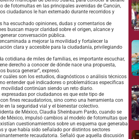
to de fotomultas en las principales avenidas de Cancún,
sos ciudadanos le han externado durante recorridos y
as ha escuchado opiniones, dudas y comentarios de
nes buscan mayor claridad sobre el origen, alcance y
generar conversación pública.
 encaminada a mejorar la movilidad y fortalecer la
ión clara y accesible para la ciudadanía, privilegiando
 cotidiana de miles de familias, es importante escuchar,
tiene derecho a conocer de dónde nace una propuesta,
tos busca generar”, expresó.
 cuáles son los estudios, diagnósticos o análisis técnicos
omo entender qué indicadores o problemáticas específicas
movilidad continúan siendo un reto diario.
s expresadas por ciudadanos es que este tipo de
on fines recaudatorios, sino como una herramienta con
 en la seguridad vial y el bienestar colectivo.
sidenta de México, Claudia Sheinbaum Pardo, cuando se
de México, impulsó cambios al modelo de fotomultas que
ue existían cuestionamientos sobre un esquema que generaba
 y que había sido señalado por distintos sectores
inantemente recaudatoria. Señaló que aquella discusión