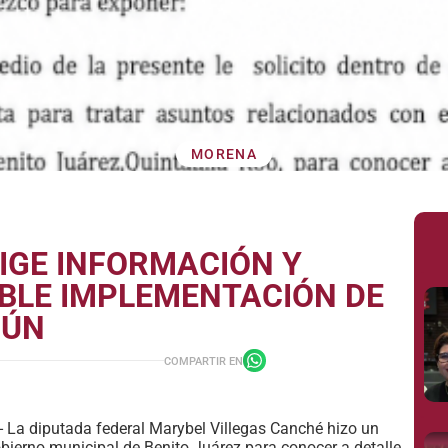
MORENA
IGE INFORMACIÓN Y
IBLE IMPLEMENTACIÓN DE
CÚN
COMPARTIR EN
a diputada federal Marybel Villegas Canché hizo un
obierno municipal de Benito Juárez para conocer a detalle